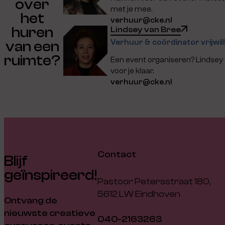
over
met je mee.
het
verhuur@cke.nl
huren
Lindsey van Bree
Verhuur & coördinator vrijwill
van een
ruimte?
Een event organiseren? Lindsey
voor je klaar.
verhuur@cke.nl
Contact
Blijf
geïnspireerd!
Pastoor Petersstraat 180,
5612 LW Eindhoven
Ontvang de
nieuwste creatieve
040-2163263