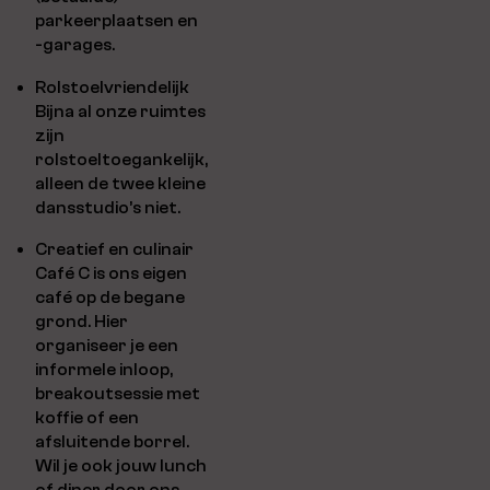
parkeerplaatsen en
-garages.
Rolstoelvriendelijk
Bijna al onze ruimtes
zijn
rolstoeltoegankelijk,
alleen de twee kleine
dansstudio’s niet.
Creatief en culinair
Café C is ons eigen
café op de begane
grond. Hier
organiseer je een
informele inloop,
breakoutsessie met
koffie of een
afsluitende borrel.
Wil je ook jouw lunch