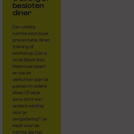
besloten
diner
Een unieke
ruimte voor jouw
presentatie, diner,
training of
workshop. Dat is
onze Black Box.
Helemaal zwart
en via de
verlichten aan te
passen in iedere
sfeer. Of wil je
eens écht een
andere setting
voor je
vergadering? Je
kiest voor de
ruimte die het