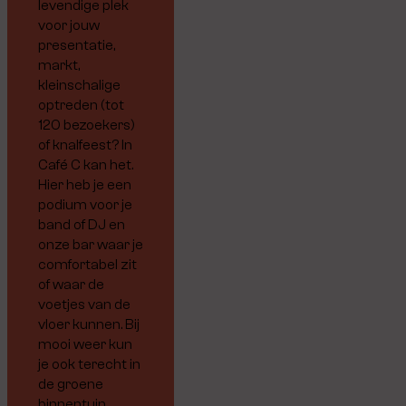
levendige plek
voor jouw
presentatie,
markt,
kleinschalige
optreden (tot
120 bezoekers)
of knalfeest? In
Café C kan het.
Hier heb je een
podium voor je
band of DJ en
onze bar waar je
comfortabel zit
of waar de
voetjes van de
vloer kunnen. Bij
mooi weer kun
je ook terecht in
de groene
binnentuin.