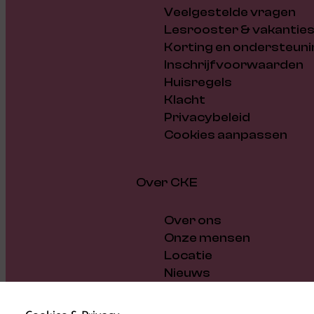
Veelgestelde vragen
Lesrooster & vakantie
Korting en ondersteuni
Inschrijfvoorwaarden
Huisregels
Klacht
Privacybeleid
Cookies aanpassen
Over CKE
Over ons
Onze mensen
Locatie
Nieuws
Vacatures
Cadeaubon