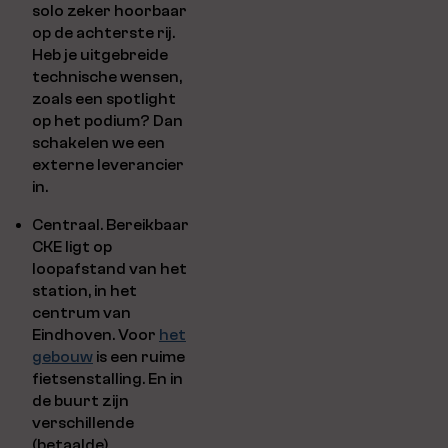
solo zeker hoorbaar
op de achterste rij.
Heb je uitgebreide
technische wensen,
zoals een spotlight
op het podium? Dan
schakelen we een
externe leverancier
in.
Centraal. Bereikbaar
CKE ligt op
loopafstand van het
station, in het
centrum van
Eindhoven. Voor
het
gebouw
is een ruime
fietsenstalling. En in
de buurt zijn
verschillende
(betaalde)