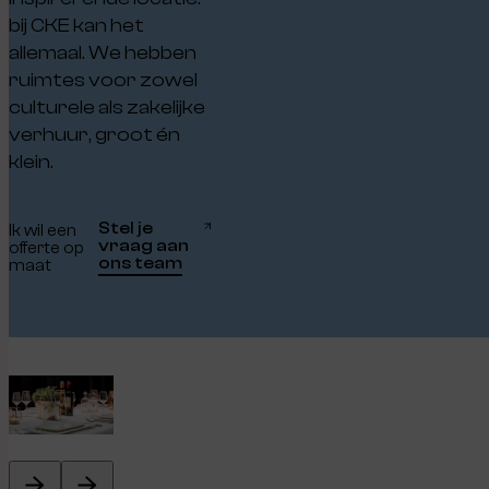
bij CKE kan het
allemaal. We hebben
ruimtes voor zowel
culturele als zakelijke
verhuur, groot én
klein.
Stel je
Ik wil een
vraag aan
offerte op
ons team
maat