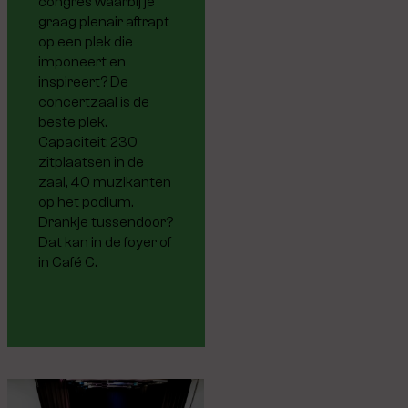
congres waarbij je
graag plenair aftrapt
op een plek die
imponeert en
inspireert? De
concertzaal is de
beste plek.
Capaciteit: 230
zitplaatsen in de
zaal, 40 muzikanten
op het podium.
Drankje tussendoor?
Dat kan in de foyer of
in Café C.