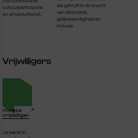
cultuureducatie,
die gelooft in de kracht
cultuurparticipatie
van diversiteit,
en amateurkunst.
gelijkwaardigheid en
inclusie.
Vrijwilligers
Horeca
vrijwilliger
Je werkt in