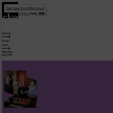
Home
Ga naar hoofdinhoud
Kies je
Zoeken
Menu
cursus
Home
Over
ons
Werken
bij CKE