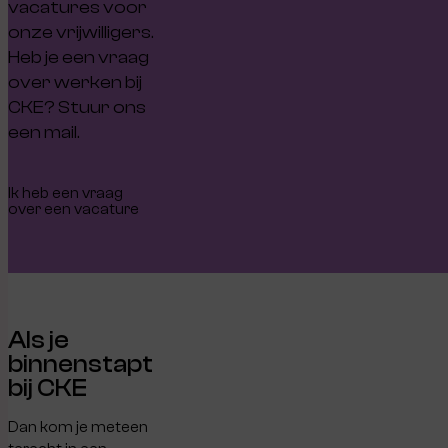
vacatures voor
onze vrijwilligers.
Heb je een vraag
over werken bij
CKE? Stuur ons
een mail.
Ik heb een vraag
over een vacature
Als je
binnenstapt
bij CKE
Dan kom je meteen