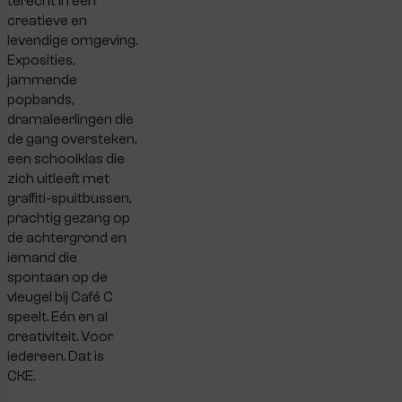
terecht in een
creatieve en
levendige omgeving.
Exposities,
jammende
popbands,
dramaleerlingen die
de gang oversteken,
een schoolklas die
zich uitleeft met
graffiti-spuitbussen,
prachtig gezang op
de achtergrond en
iemand die
spontaan op de
vleugel bij Café C
speelt. Eén en al
creativiteit. Voor
iedereen. Dat is
CKE.