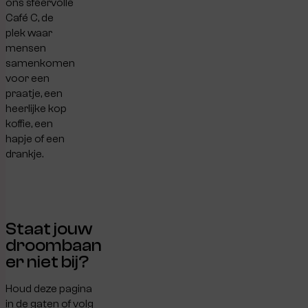
ons sfeervolle
Café C, de
plek waar
mensen
samenkomen
voor een
praatje, een
heerlijke kop
koffie, een
hapje of een
drankje.
Staat jouw
droombaan
er niet bij?
Houd deze pagina
in de gaten of volg