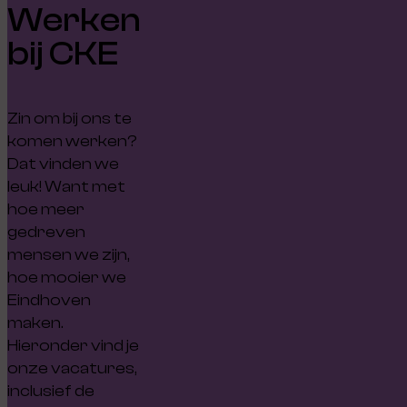
Werken
bij CKE
Zin om bij ons te
komen werken?
Dat vinden we
leuk! Want met
hoe meer
gedreven
mensen we zijn,
hoe mooier we
Eindhoven
maken.
Hieronder vind je
onze vacatures,
inclusief de