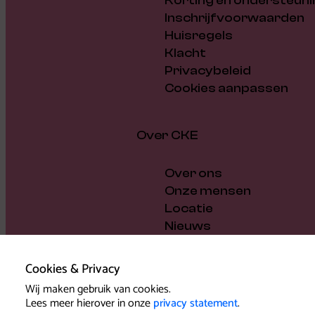
Korting en ondersteuni
Inschrijfvoorwaarden
Huisregels
Klacht
Privacybeleid
Cookies aanpassen
Over CKE
Over ons
Onze mensen
Locatie
Nieuws
Vacatures
Cadeaubon
Cookies & Privacy
Steun ons
Wij maken gebruik van cookies.
Bestuur en beleid
Lees meer hierover in onze
privacy statement
.
Pers