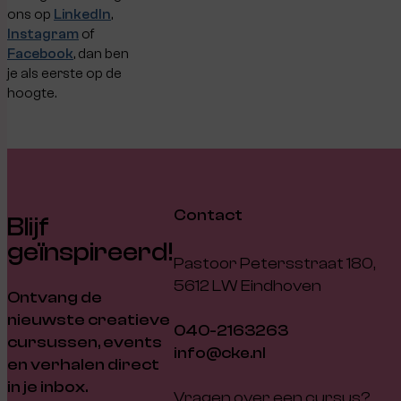
ons op
LinkedIn
,
Instagram
of
Facebook
, dan ben
je als eerste op de
hoogte.
Contact
Blijf
geïnspireerd!
Pastoor Petersstraat 180,
5612 LW Eindhoven
Ontvang de
nieuwste creatieve
040-2163263
cursussen, events
info@cke.nl
en verhalen direct
in je inbox.
Vragen over een cursus?