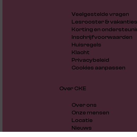
Veelgestelde vragen
Lesrooster & vakantie
Korting en ondersteuni
Inschrijfvoorwaarden
Huisregels
Klacht
Privacybeleid
Cookies aanpassen
Over CKE
Over ons
Onze mensen
Locatie
Nieuws
Vacatures