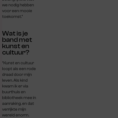
we nodig hebben
voor een mooie
toekomst.
”
Wat is je
band met
kunst en
cultuur?
“Kunst en cultuur
loopt als een rode
draad door mijn
leven. Als kind
kwam ik er via
buurthuis en
bibliotheek mee in
aanraking, en dat
verrijkte mijn
wereld enorm.