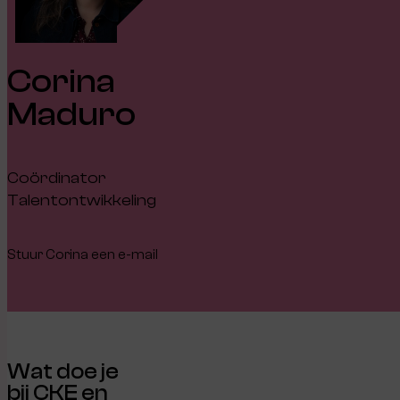
Corina
Maduro
Coördinator
Talentontwikkeling
Stuur Corina een e-mail
Wat doe je
bij CKE en