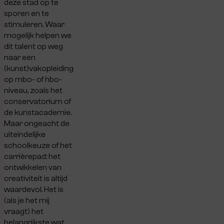
deze stad op te
sporen en te
stimuleren. Waar
mogelijk helpen we
dit talent op weg
naar een
(kunst)vakopleiding
op mbo- of hbo-
niveau, zoals het
conservatorium of
de kunstacademie.
Maar ongeacht de
uiteindelijke
schoolkeuze of het
carrièrepad: het
ontwikkelen van
creativiteit is altijd
waardevol. Het is
(als je het mij
vraagt) het
belangrijkste wat