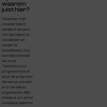
waarom
juist hier?
“
Iedereen met
creatief talent
verdient de kans
om dat talent te
ontdekken en
verder te
ontwikkelen. Dat
kan bijvoorbeeld
via onze
Talentstroom-
programma’s of
door de projecten
die we op scholen
en in de wijken
organiseren. Mijn
missie is om al het
creatieve talent in