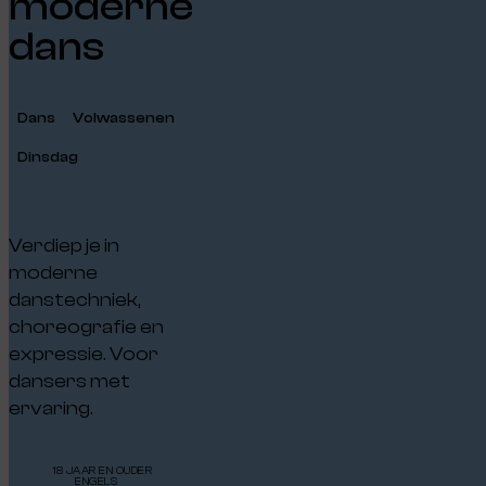
moderne
dans
Dans
Volwassenen
Dinsdag
Verdiep
je in
moderne
danstechniek
,
choreografie
en
expressie
. Voor
dansers
met
ervaring
.
18 JAAR EN OUDER
ENGELS