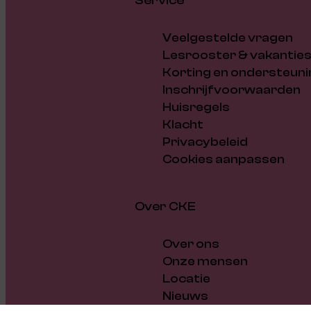
Service
Veelgestelde vragen
Lesrooster & vakantie
Korting en ondersteuni
Inschrijfvoorwaarden
Huisregels
Klacht
Privacybeleid
Cookies aanpassen
Over CKE
Over ons
Onze mensen
Locatie
Nieuws