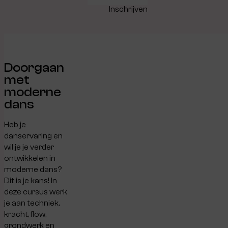
Inschrijven
Doorgaan
met
moderne
dans
Heb je
danservaring en
wil je je verder
ontwikkelen in
moderne dans?
Dit is je kans! In
deze cursus werk
je aan techniek,
kracht, flow,
grondwerk en