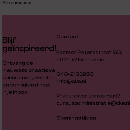
Alle cursussen
Contact
Blijf
geïnspireerd!
Pastoor Petersstraat 180,
5612 LW Eindhoven
Ontvang de
nieuwste creatieve
040-2163263
cursussen, events
info@cke.nl
en verhalen direct
in je inbox.
Vragen over een cursus?
cursusadministratie@cke.n
Openingstijden