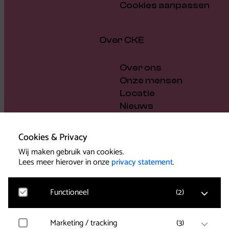
Cookies aanpassen
Over CKE
Over ons
Onze mensen
Locatie
Nieuws
Vacatures
Cadeaubon
Cookies & Privacy
Steun ons
Wij maken gebruik van cookies.
Bestuur en beleid
Lees meer hierover in onze
privacy statement
.
Pers
Functioneel
(
2
)
Marketing / tracking
(
3
)
Noodzakelijk