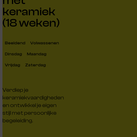
met
keramiek
(18 weken)
Beeldend
Volwassenen
Dinsdag
Maandag
Vrijdag
Zaterdag
Verdiep je
keramiekvaardigheden
en ontwikkel je eigen
stijl met persoonlijke
begeleiding.