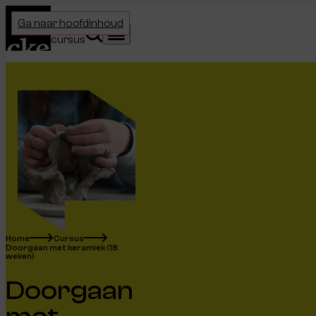
Home
Ga naar hoofdinhoud
Kies je
Zoeken
Menu
cursus
Home
Cursus
Doorgaan met keramiek (18
weken)
Doorgaan