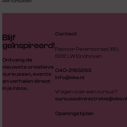
Alle cursussen
Contact
Blijf
geïnspireerd!
Pastoor Petersstraat 180,
5612 LW Eindhoven
Ontvang de
nieuwste creatieve
040-2163263
cursussen, events
info@cke.nl
en verhalen direct
in je inbox.
Vragen over een cursus?
cursusadministratie@cke.n
Openingstijden