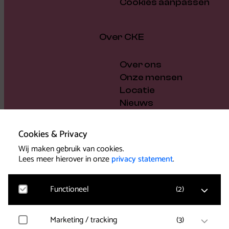
Cookies aanpassen
Over CKE
Over ons
Onze mensen
Locatie
Nieuws
Vacatures
Cadeaubon
Cookies & Privacy
Steun ons
Wij maken gebruik van cookies.
Bestuur en beleid
Lees meer hierover in onze
privacy statement
.
Pers
Functioneel
(
2
)
Marketing / tracking
(
3
)
Noodzakelijk