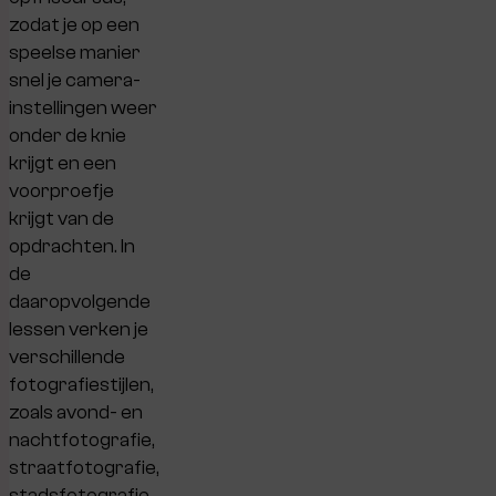
zodat je op een
speelse manier
snel je camera-
instellingen weer
onder de knie
krijgt en een
voorproefje
krijgt van de
opdrachten. In
de
daaropvolgende
lessen verken je
verschillende
fotografiestijlen,
zoals avond- en
nachtfotografie,
straatfotografie,
stadsfotografie,