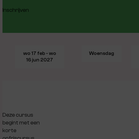
Inschrijven
wo 17 feb - wo
Woensdag
16 jun 2027
Deze cursus
begint met een
korte
opfriscursus,