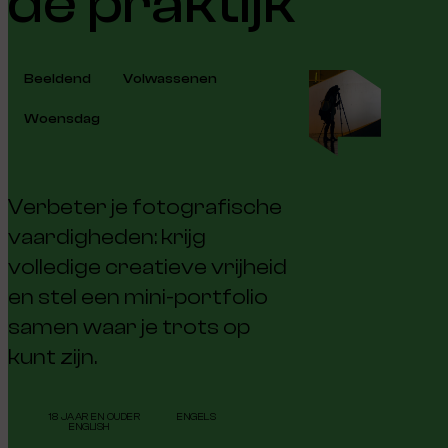
de praktijk
Beeldend
Volwassenen
Woensdag
Verbeter je fotografische
vaardigheden: krijg
volledige creatieve vrijheid
en stel een mini-portfolio
samen waar je trots op
kunt zijn.
18 JAAR EN OUDER
ENGELS
ENGLISH