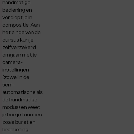
handmatige
bediening en
verdiept je in
compositie. Aan
het einde van de
cursus kun je
zelfverzekerd
omgaan met je
camera-
instellingen
(zowel in de
semi-
automatische als
de handmatige
modus) en weet
je hoe je functies
zoals burst en
bracketing