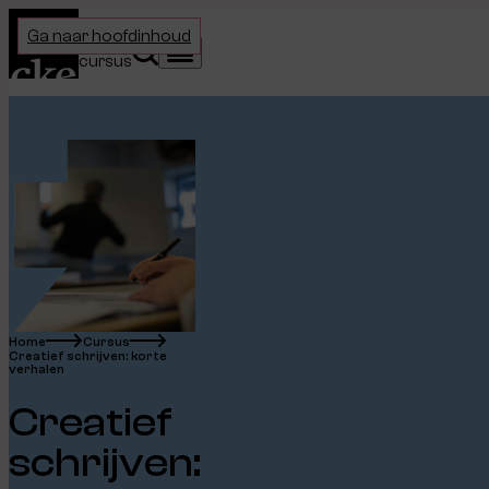
Home
Ga naar hoofdinhoud
Kies je
Zoeken
Menu
cursus
Home
Cursus
Creatief schrijven: korte
verhalen
Creatief
schrijven: