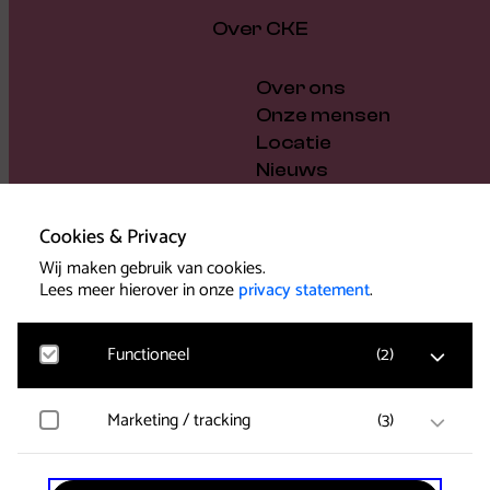
Over CKE
Over ons
Onze mensen
Locatie
Nieuws
Vacatures
Cadeaubon
Cookies & Privacy
Steun ons
Wij maken gebruik van cookies.
Bestuur en beleid
Lees meer hierover in onze
privacy statement
.
Pers
Functioneel
(
2
)
Marketing / tracking
(
3
)
Noodzakelijk
Voor het functioneren van de website en het
Support
onthouden van voorkeuren worden functionele
cookies geplaatst. Hierbij worden geen
YouTube