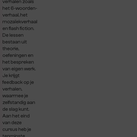
verhalen zoals
het 6-woorden-
verhaal, het
mozaïekverhaal
en flash fiction.
De lessen
bestaan uit
theorie,
oefeningen en
het bespreken
van eigen werk.
Je krijgt
feedback op je
verhalen,
waarmee je
zelfstandig aan
de slag kunt.
Aan het eind
van deze
cursus heb je
tenminste