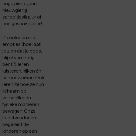
enge piraat, een
nieuwgierig
sprookjesfiguur of
een gevaarlijk dier!
Ze oefenen met
emoties (hoe laat
je zien dat je boos,
blij of verdrietig
bent?), leren
luisteren, kijken én
samenwerken. Ook
leren ze hoe ze hun
lichaam op
verschillende
fysieke manieren
bewegen. Onze
kunstvakdocent
begeleidt de
kinderen op een