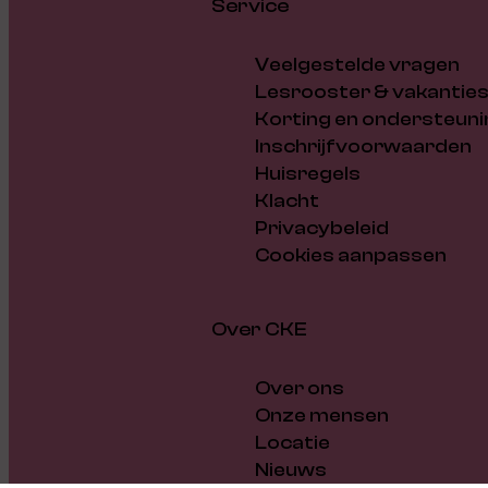
Service
Veelgestelde vragen
Lesrooster & vakantie
Korting en ondersteuni
Inschrijfvoorwaarden
Huisregels
Klacht
Privacybeleid
Cookies aanpassen
Over CKE
Over ons
Onze mensen
Locatie
Nieuws