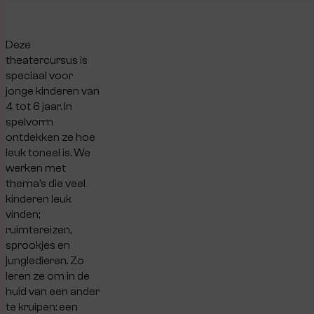
Deze
theatercursus is
speciaal voor
jonge kinderen van
4 tot 6 jaar. In
spelvorm
ontdekken ze hoe
leuk toneel is. We
werken met
thema’s die veel
kinderen leuk
vinden;
ruimtereizen,
sprookjes en
jungledieren. Zo
leren ze om in de
huid van een ander
te kruipen: een