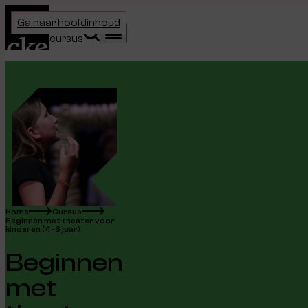
Home
Ga naar hoofdinhoud
Kies je
Zoeken
Menu
cursus
Home
Cursus
Beginnen met theater voor
kinderen (4-6 jaar)
Beginnen
met