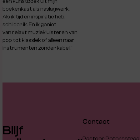
een kunstboek uit mijn
boekenkast als naslagwerk.
Als ik tijd en inspiratie heb,
schilder ik. En ik geniet
van relaxt muziekluisteren van
pop tot klassiek of alleen naar
instrumenten zonder kabel.”
Contact
Blijf
Pastoor Petersstraat