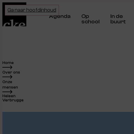
Home
Ga naar hoofdinhoud
Agenda
Op
In de
school
buurt
Home
Over ons
Onze
mensen
Heleen
Verbrugge