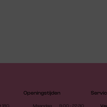
Openingstijden
Servi
 180,
Maandag
9.00 - 22.30
Ve