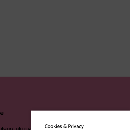
ce
Over CKE
Cookies & Privacy
elgestelde vragen
Over ons