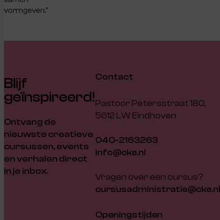
vormgeven.”
Contact
Blijf
geïnspireerd!
Pastoor Petersstraat 180,
5612 LW Eindhoven
Ontvang de
nieuwste creatieve
040-2163263
cursussen, events
info@cke.nl
en verhalen direct
in je inbox.
Vragen over een cursus?
cursusadministratie@cke.n
Openingstijden