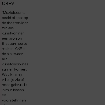
CKE?
“Muziek, dans,
beeld of spel; op
de theatervloer
zijn alle
kunstvormen
een bron om
theater mee te
maken. CKE is
de plek waar
alle
kunstdisciplines
samen komen.
Wat ik in mijn
vrije tijd zie of
hoor, gebruik ik
in mijn lessen
en
voorstellingen