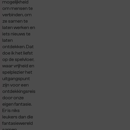
mogelijkheid
om mensen te
verbinden, om
ze samen te
laten werken en
iets nieuws te
laten
ontdekken. Dat
doe ik het liefst
op de spelvloer,
waar vrijheid en
spelplezier het
uitgangspunt
zijn voor een
ontdekkingsreis
door onze
eigen fantasie.
Er is niks
leukers dan die
fantasiewereld
samen