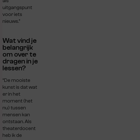
als
uitgangspunt
voor iets
nieuws.”
Wat vind je
belangrijk
om over te
dragen in je
lessen?
“De mooiste
kunst is dat wat
er in het
moment (het
nu) tussen
mensen kan
ontstaan. Als
theaterdocent
heb ik de