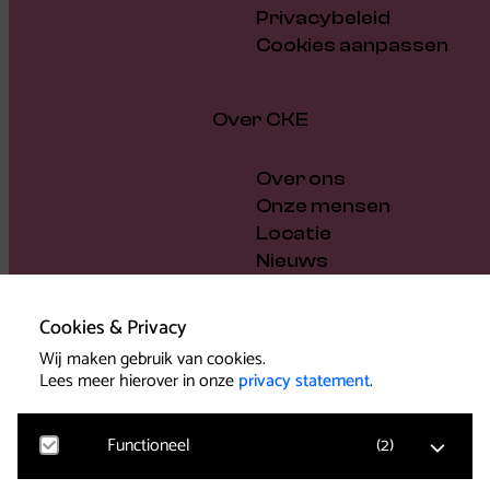
Privacybeleid
Cookies aanpassen
Over CKE
Over ons
Onze mensen
Locatie
Nieuws
Vacatures
Cadeaubon
Cookies & Privacy
Steun ons
Wij maken gebruik van cookies.
Bestuur en beleid
Lees meer hierover in onze
privacy statement
.
Pers
Functioneel
(
2
)