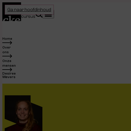
Home
Ga naar hoofdinhoud
Kies je
Zoeken
Menu
cursus
Home
Over
ons
Onze
mensen
Desiree
Wevers