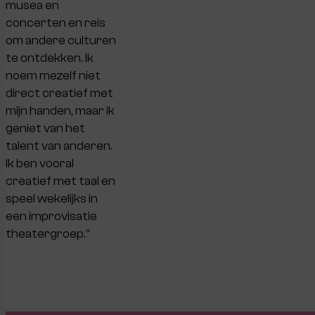
musea en
concerten en reis
om andere culturen
te ontdekken. Ik
noem mezelf niet
direct creatief met
mijn handen, maar ik
geniet van het
talent van anderen.
Ik ben vooral
creatief met taal en
speel wekelijks in
een improvisatie
theatergroep.”