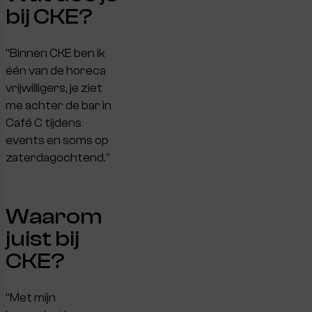
bij CKE?
“Binnen CKE ben ik
één van de horeca
vrijwilligers, je ziet
me achter de bar in
Café C tijdens
events en soms op
zaterdagochtend.”
Waarom
juist bij
CKE?
“Met mijn