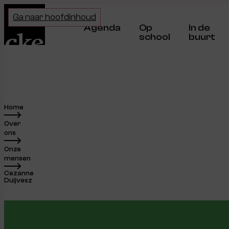
Home
Ga naar hoofdinhoud
Agenda
Op
In de
school
buurt
Home
Over
ons
Onze
mensen
Cezanne
Duijvesz