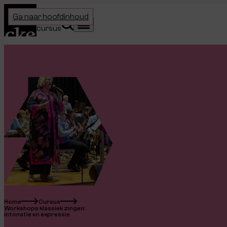
Home
Ga naar hoofdinhoud
Kies je
Zoeken
Menu
cursus
Home
Cursus
Workshops klassiek zingen:
intonatie en expressie