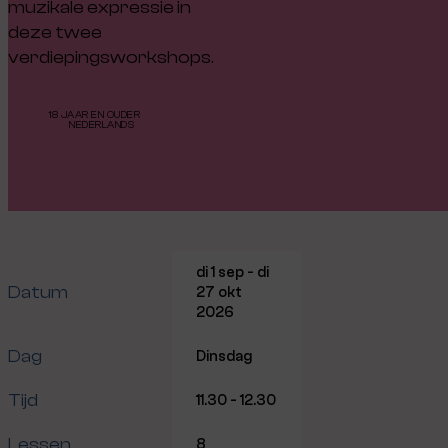
muzikale expressie in
deze twee
verdiepingsworkshops.
18 JAAR EN OUDER
NEDERLANDS
di 1 sep - di
Datum
27 okt
2026
Dag
Dinsdag
Tijd
11.30 - 12.30
Lessen
8