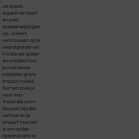
Je speelt,
experimenteert
en pakt
spelaanwijzingen
op. Je leert
vertrouwen op je
vaardigheden en
intuïtie als speler
en ontdekt hoe
je met kleine
middelen grote
impact maakt.
Samen zoek je
naar een
theatrale vorm
die past bij jullie
verhaal en je
ervaart hoe het
is om onder
tijdsdruk iets te