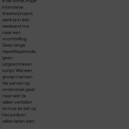
In dit korte, maar
intensieve
theaterproject
werk je in één
weekend toe
naar een
voorstelling.
Geen lange
repetitieperiode,
geen
uitgeschreven
script. Wel een
groep mensen
die samen op
onderzoek gaat
naar wat ze
willen vertellen
en hoe ze dat op
het podium
willen laten zien.