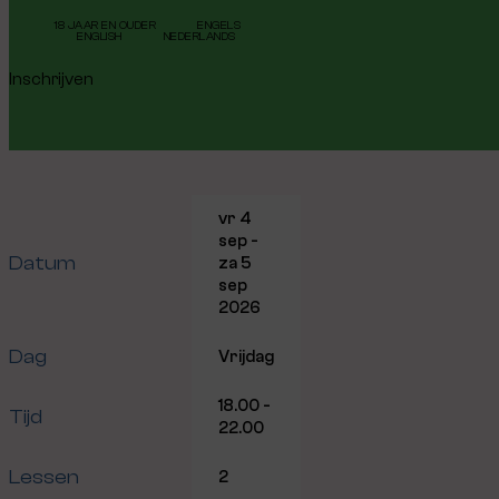
18 JAAR EN OUDER
ENGELS
ENGLISH
NEDERLANDS
Inschrijven
vr 4
sep -
Datum
za 5
sep
2026
Dag
Vrijdag
18.00 -
Tijd
22.00
Lessen
2