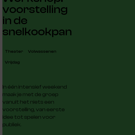
voorstelling
in de
snelkookpan
Theater
Volwassenen
Vrijdag
In één intensief weekend
maak je met de groep
vanuit het niets een
voorstelling, van eerste
idee tot spelen voor
publiek.