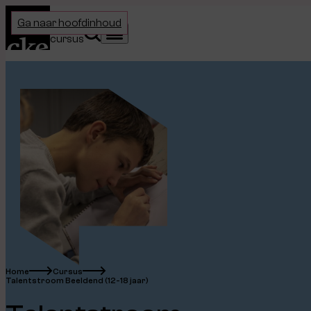
Home
Ga naar hoofdinhoud
Kies je
Zoeken
Menu
cursus
Home
Cursus
Talentstroom Beeldend (12-18 jaar)