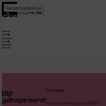
Home
Ga naar hoofdinhoud
Kies je
Zoeken
Menu
cursus
Home
Cursus
Duoles
gitaar
Contact
Blijf
geïnspireerd!
Pastoor Petersstraat 180,