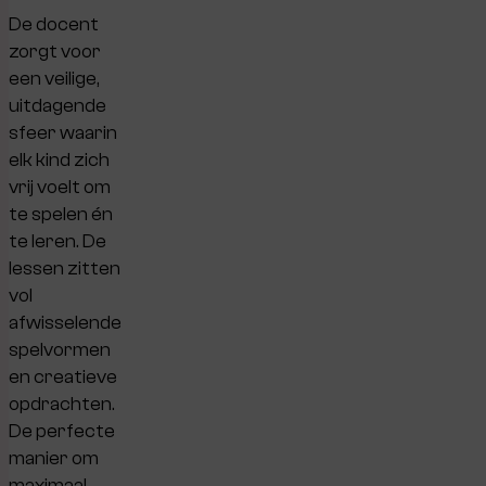
De docent
zorgt voor
een veilige,
uitdagende
sfeer waarin
elk kind zich
vrij voelt om
te spelen én
te leren. De
lessen zitten
vol
afwisselende
spelvormen
en creatieve
opdrachten.
De perfecte
manier om
maximaal