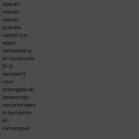
spel en
maken
samen
scènes
vanuit hun
eigen
verbeelding
en fascinatie.
Er is
aandacht
voor
stemgebruik,
bewustzijn
van je lichaam
in de ruimte
en
samenspel.