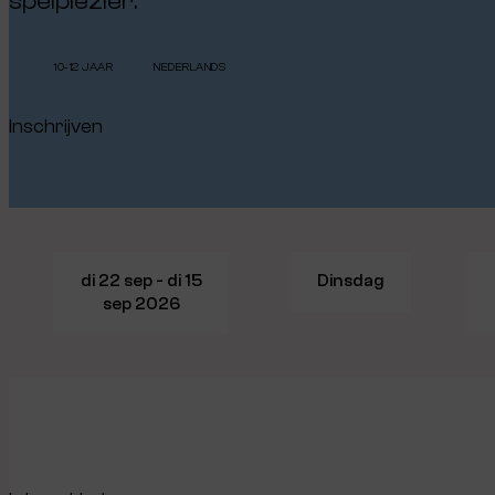
spelplezier.
10-12 JAAR
NEDERLANDS
Inschrijven
di 22 sep - di 15
Dinsdag
sep 2026