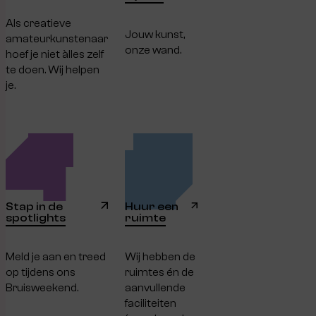
Als creatieve
Jouw kunst,
amateurkunstenaar
onze wand.
hoef je niet àlles zelf
te doen. Wij helpen
je.
Stap in de
Huur een
spotlights
ruimte
Meld je aan en treed
Wij hebben de
op tijdens ons
ruimtes én de
Bruisweekend.
aanvullende
faciliteiten