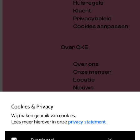
Huisregels
Klacht
Privacybeleid
Cookies aanpassen
Over CKE
Over ons
Onze mensen
Locatie
Nieuws
Vacatures
Cadeaubon
Cookies & Privacy
Steun ons
Wij maken gebruik van cookies.
Bestuur en beleid
Lees meer hierover in onze
privacy statement
.
Pers