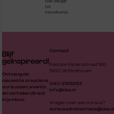
(van vleugel
tot
microfoons).
Contact
Blijf
geïnspireerd!
Pastoor Petersstraat 180,
5612 LW Eindhoven
Ontvang de
nieuwste creatieve
040-2163263
cursussen, events
info@cke.nl
en verhalen direct
in je inbox.
Vragen over een cursus?
cursusadministratie@cke.n