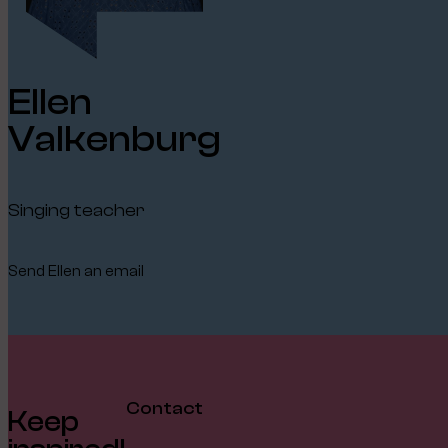
Ellen
Valkenburg
Singing teacher
Send Ellen an email
Contact
Keep